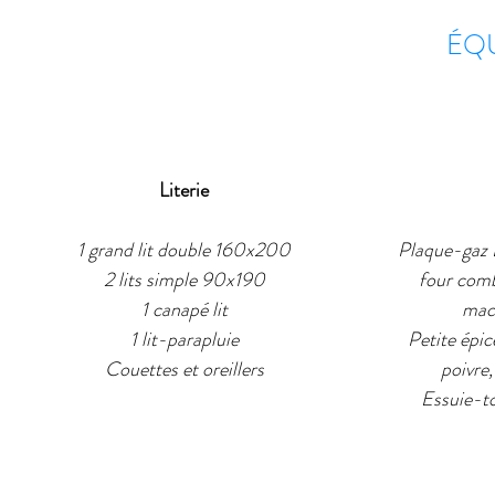
ÉQ
Literie
1 grand lit double 160x200
Plaque-gaz E
2 lits simple 90x190
four combi
1 canapé lit
mac
1 lit-parapluie
Petite épice
Couettes et oreillers
poivre,
Essuie-to